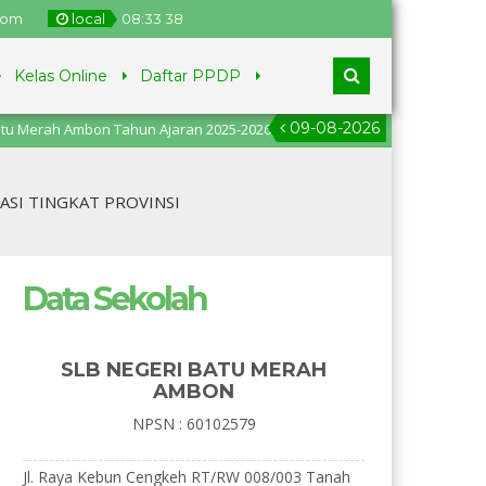
com
local
08
:
33
39
Kelas Online
Daftar PPDP
09-08-2026
Ambon Tahun Ajaran 2025-2026, pendaftaran dari tanggal 2
ASI TINGKAT PROVINSI
Data Sekolah
SLB NEGERI BATU MERAH
AMBON
NPSN : 60102579
Jl. Raya Kebun Cengkeh RT/RW 008/003 Tanah