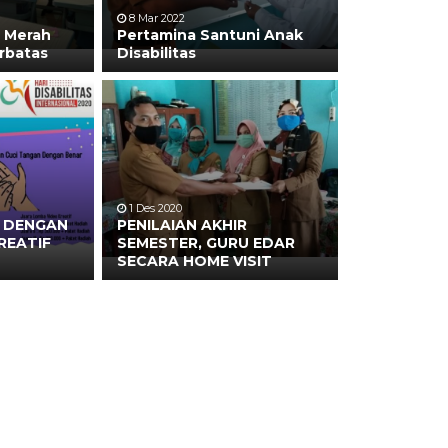
8 Mar 2022
u Merah
Pertamina Santuni Anak
rbatas
Disabilitas
1 Des 2020
L DENGAN
PENILAIAN AKHIR
REATIF
SEMESTER, GURU EDAR
SECARA HOME VISIT