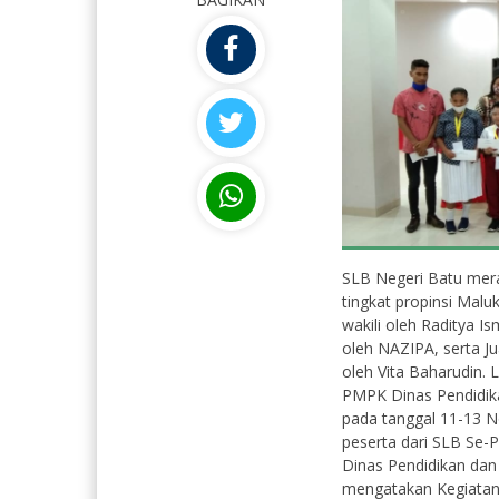
SLB Negeri Batu mera
tingkat propinsi Mal
Isna Rizqiyya, S.Pd
I
wakili oleh Raditya I
NIK
N
oleh NAZIPA, serta J
oleh Vita Baharudin. 
NIP
N
PMPK Dinas Pendidika
STAT
PNS
S
pada tanggal 11-13 
GTK
Guru Mata Pelajaran
G
peserta dari SLB Se-
Dinas Pendidikan dan
mengatakan Kegiatan