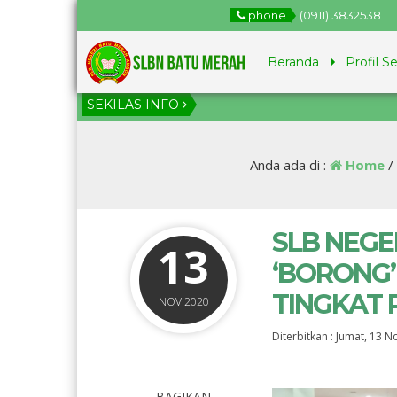
phone
(0911) 3832538
Beranda
Profil S
SEKILAS INFO
1 
Jun
Anda ada di :
Home
/
SLB NEGE
13
‘BORONG’
TINGKAT 
NOV 2020
Diterbitkan :
Jumat, 13 N
BAGIKAN