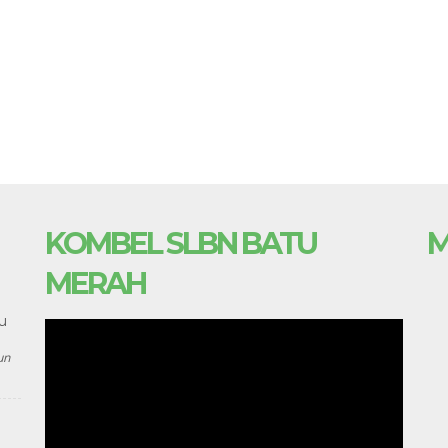
KOMBEL SLBN BATU
M
MERAH
u
un