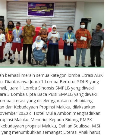
h berhasil meraih semua kategori lomba Litrasi ABK
uku. Diantaranya Juara 1 Lomba Bertutur SDLB yang
rma Dukomalamo, S.Pd
Emy Nengsi Matu
S.Pd
smail, Juara 1 Lomba Sinopsis SMPLB yang diwakili
IK
uara 3 Lomba Cipta Baca Puisi SMALB yang diwakili
NIK
Lomba literasi yang diselenggarakan oleh bidang
IP
NIP
n dan Kebudayaan Propinsi Maluku, dilaksankan
TAT
PNS
November 2020 di Hotel Mulia Ambon menghadirkan
STAT
TK
GURU SMPLB/SMLB
Propinsi Maluku. Menuriut Kepada Bidang PMPK
GTK
G
 kebudayaan propinsi Maluku, Dahlan Soulissa, M.Si
 yang menumbuhkan semangat Literasi Anak harus