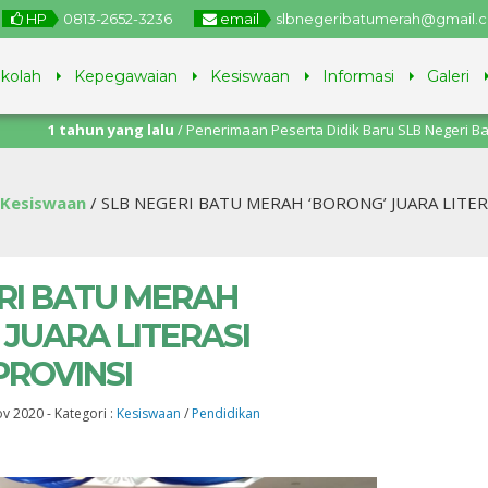
HP
0813-2652-3236
email
slbnegeribatumerah@gmail.
ekolah
Kepegawaian
Kesiswaan
Informasi
Galeri
tahun yang lalu
/ Penerimaan Peserta Didik Baru SLB Negeri Batu Merah 
i – 11 Juli 2025.
Kesiswaan
/
SLB NEGERI BATU MERAH ‘BORONG’ JUARA LITER
RI BATU MERAH
 JUARA LITERASI
PROVINSI
ov 2020
-
Kategori :
Kesiswaan
/
Pendidikan