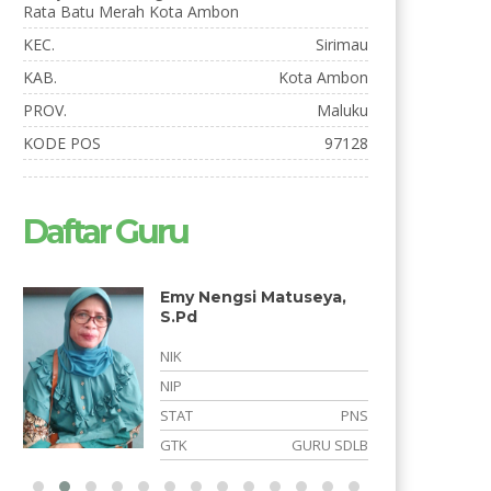
Rata Batu Merah Kota Ambon
KEC.
Sirimau
KAB.
Kota Ambon
PROV.
Maluku
KODE POS
97128
Daftar Guru
seya,
Safri Alie
NIK
NIP
STAT
PNS
PNS
GTK
Tenaga Kependidikan/TU
URU SDLB