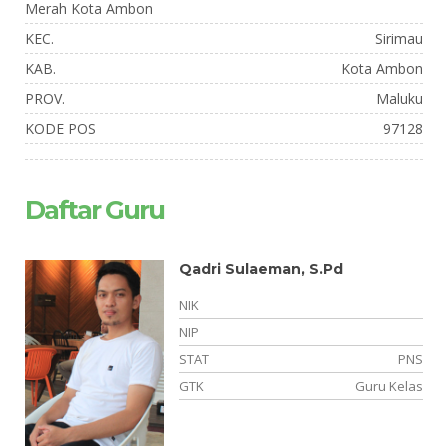
Merah Kota Ambon
KEC.
Sirimau
KAB.
Kota Ambon
PROV.
Maluku
KODE POS
97128
Daftar Guru
Qadri Sulaeman, S.Pd
NIK
NIP
NS
STAT
PNS
as
GTK
Guru Kelas