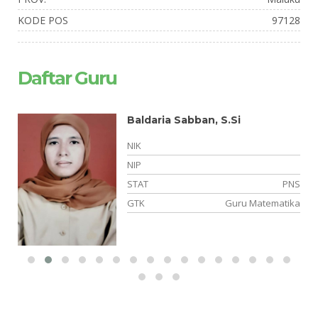
KODE POS
97128
Daftar Guru
Baldaria Sabban, S.Si
NIK
NIP
NS
STAT
PNS
an
GTK
Guru Matematika