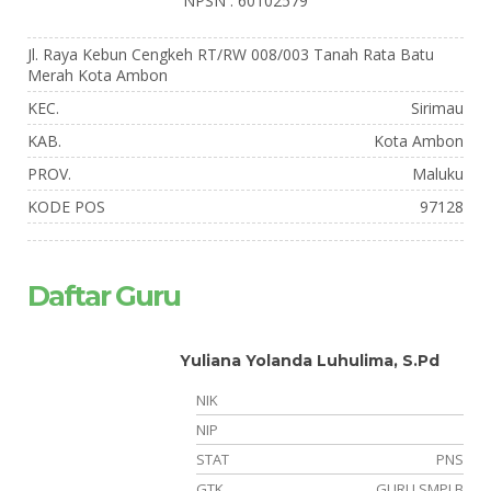
NPSN : 60102579
Jl. Raya Kebun Cengkeh RT/RW 008/003 Tanah Rata Batu
Merah Kota Ambon
KEC.
Sirimau
KAB.
Kota Ambon
PROV.
Maluku
KODE POS
97128
Daftar Guru
Yuliana Yolanda Luhulima, S.Pd
NIK
NIP
NS
STAT
PNS
TU
GTK
GURU SMPLB