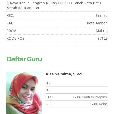
Jl. Raya Kebun Cengkeh RT/RW 008/003 Tanah Rata Batu
Merah Kota Ambon
KEC.
Sirimau
KAB.
Kota Ambon
PROV.
Maluku
KODE POS
97128
Daftar Guru
Aisa Saimima, S.Pd
NIK
NIP
NS
STAT
Guru Kontrak Propinsi
an
GTK
Guru Kelas