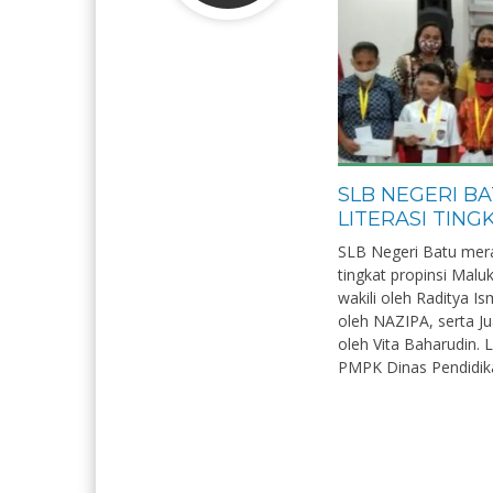
SLB NEGERI B
LITERASI TING
SLB Negeri Batu mera
tingkat propinsi Mal
wakili oleh Raditya I
ati, S.Pd
Juliana Novita Soumokil, S.
Pd
oleh NAZIPA, serta J
oleh Vita Baharudin. 
NIK
PMPK Dinas Pendidika
NIP
PNS
STAT
PNS
Guru Kelas
GTK
Guru PPKN SMALB