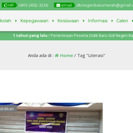
HP
0813-2652-3236
email
slbnegeribatumerah@gmail
ekolah
Kepegawaian
Kesiswaan
Informasi
Galeri
 tahun yang lalu
/ Penerimaan Peserta Didik Baru SLB Negeri Batu Merah
ni – 11 Juli 2025.
Anda ada di :
Home
/
Tag "Literasi"
didikan