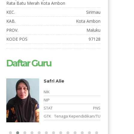
Rata Batu Merah Kota Ambon
KEC.
Sirimau
KAB.
Kota Ambon
PROV.
Maluku
KODE POS
97128
Daftar Guru
Safri Alie
Fitra Aswadi, S
NIK
NIK
NIP
NIP
STAT
PNS
STAT
GTK
Tenaga Kependidikan/TU
GTK