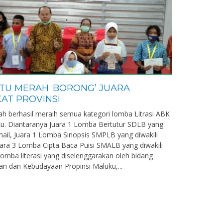
ATU MERAH ‘BORONG’ JUARA
KAT PROVINSI
h berhasil meraih semua kategori lomba Litrasi ABK
uku. Diantaranya Juara 1 Lomba Bertutur SDLB yang
smail, Juara 1 Lomba Sinopsis SMPLB yang diwakili
Qadri Sulaeman, S.Pd
uara 3 Lomba Cipta Baca Puisi SMALB yang diwakili
NIK
Lomba literasi yang diselenggarakan oleh bidang
n dan Kebudayaan Propinsi Maluku,...
NIP
STAT
PNS
GTK
Guru Kelas