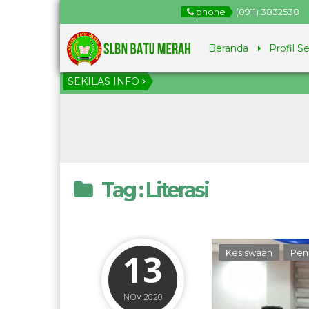
phone
(0911) 3832538
Beranda
Profil S
SEKILAS INFO
1
Ju
Tag : Literasi
13
Kesiswaan
Pen
NOV 2020