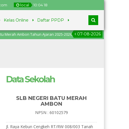
.com
local
10
:
04
19
Kelas Online
Daftar PPDP
07-08-2026
 Ambon Tahun Ajaran 2025-2026, pendaftaran dari tanggal 2
Data Sekolah
SLB NEGERI BATU MERAH
AMBON
NPSN : 60102579
Jl. Raya Kebun Cengkeh RT/RW 008/003 Tanah