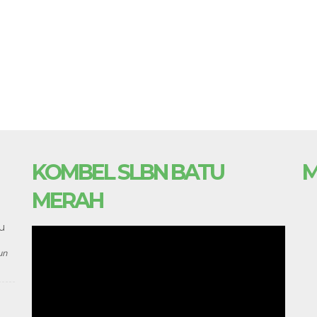
KOMBEL SLBN BATU
M
MERAH
u
un