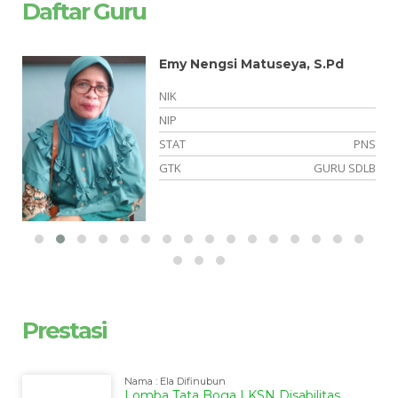
Daftar Guru
Emy Nengsi Matuseya, S.Pd
NIK
NIP
NS
STAT
PNS
LB
GTK
GURU SDLB
Prestasi
Nama : Ela Difinubun
Lomba Tata Boga LKSN Disabilitas