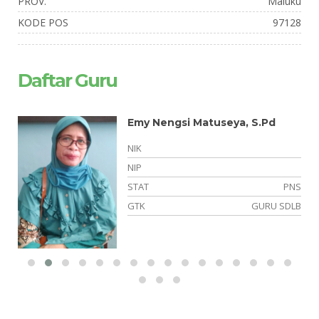
PROV.
Maluku
KODE POS
97128
Daftar Guru
Emy Nengsi Matuseya, S.Pd
NIK
NIP
NS
STAT
PNS
LB
GTK
GURU SDLB