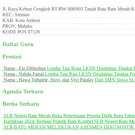
Jl. Raya Kebun Cengkeh RT/RW 008/003 Tanah Rata Batu Merah 
KEC.
Sirimau
KAB.
Kota Ambon
PROV.
Maluku
KODE POS
97128
Daftar Guru
Prestasi
Nama : Ela Difinubun
Lomba Tata Boga LKSN Disabilitas Tingkat 
Nama : Nabila Faisal
Lomba Tata Rias LKSN Disabilitas Tingkat P
Nama : Hawa Tuhulele, Novi, dan Vivi Patalay
Dari SMN Siswa SLB
Agenda Terbaru
Berita Terbaru
SLB Negeri Batu Merah Buka Penerimaan Peserta Didik Baru Tahu
Hardiknas 2024: Berbagi Praktik Baik Kombel SLB Negeri Batu M
SLB BATU MERAH MELAKUKAN ASESMEN DIAGNOSTIK NO