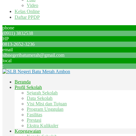
Video
Kelas Online
Daftar PPDP
phone
(0911) 3832538
HP
0813-2652-3236
email
slbnegeribatumerah@gmail.com
local
:
Beranda
Profil Sekolah
Sejarah Sekolah
Data Sekolah
Visi Misi dan Tujuan
Program Unggulan
Fasilitas
Prestasi
Ekstra Kulikuler
Kepegawaian