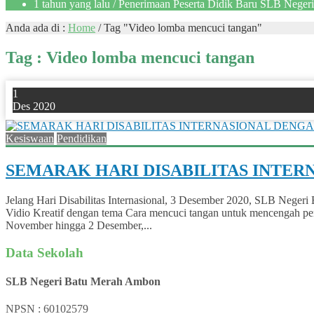
1 tahun yang lalu
/ Penerimaan Peserta Didik Baru SLB Negeri 
Anda ada di :
Home
/
Tag "Video lomba mencuci tangan"
Tag : Video lomba mencuci tangan
1
Des 2020
Kesiswaan
Pendidikan
SEMARAK HARI DISABILITAS INTER
Jelang Hari Disabilitas Internasional, 3 Desember 2020, SLB Neger
Vidio Kreatif dengan tema Cara mencuci tangan untuk mencengah pe
November hingga 2 Desember,...
Data Sekolah
SLB Negeri Batu Merah Ambon
NPSN : 60102579