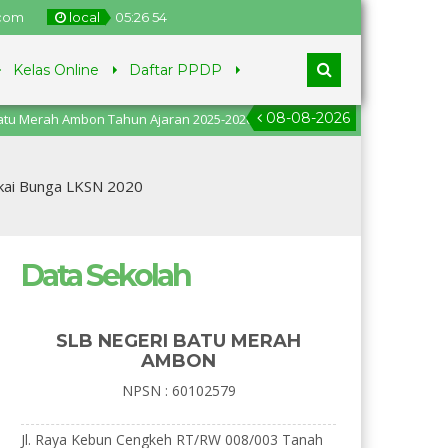
.com
local
05
:
26
55
Kelas Online
Daftar PPDP
08-08-2026
 Ambon Tahun Ajaran 2025-2026, pendaftaran dari tanggal 2
kai Bunga LKSN 2020
Data Sekolah
SLB NEGERI BATU MERAH
AMBON
NPSN : 60102579
Jl. Raya Kebun Cengkeh RT/RW 008/003 Tanah