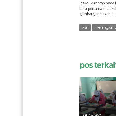
Riska Berharap pada l
baru pertama melaku
gambar yang akan di a
lksn
merangkai 
pos terkait
8 Mar 2022