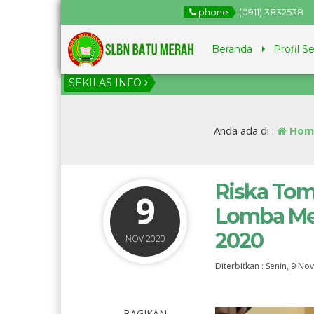
phone
(0911) 3832538
Beranda
Profil S
SEKILAS INFO
1 
Ju
Anda ada di :
Hom
Riska Tom
9
Lomba Me
2020
NOV 2020
Diterbitkan :
Senin, 9 No
BAGIKAN