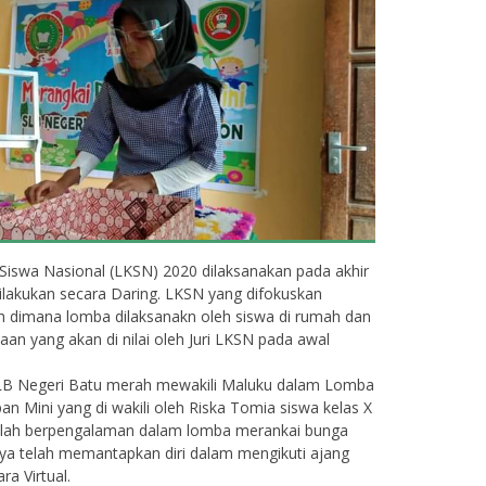
iswa Nasional (LKSN) 2020 dilaksanakan pada akhir
ilakukan secara Daring. LKSN yang difokuskan
Asniya Hehanussa, S. Pd.
Juliana No
I
S. Pd
ah dimana lomba dilaksanakn oleh siswa di rumah dan
aan yang akan di nilai oleh Juri LKSN pada awal
NIK
NIK
NIP
NIP
B Negeri Batu merah mewakili Maluku dalam Lomba
n Mini yang di wakili oleh Riska Tomia siswa kelas X
STAT
PNS
STAT
elah berpengalaman dalam lomba merankai bunga
GTK
GURU SDLB
GTK
a telah memantapkan diri dalam mengikuti ajang
a Virtual.