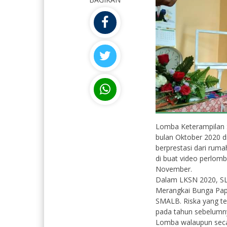
Lomba Keterampilan S
bulan Oktober 2020 d
Isna Rizqiyya, S.Pd
berprestasi dari rum
NIK
di buat video perlomb
November.
NIP
Dalam LKSN 2020, SL
PNS
STAT
PNS
Merangkai Bunga Papa
las
GTK
Guru Mata Pelajaran
SMALB. Riska yang t
pada tahun sebelumny
Lomba walaupun secar