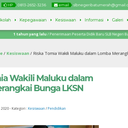
HP
0813-2652-3236
email
slbnegeribatumerah@gmail
ekolah
Kepegawaian
Kesiswaan
Informasi
Galeri
tahun yang lalu
/ Penerimaan Peserta Didik Baru SLB Negeri Batu Merah
ni – 11 Juli 2025.
e
/
Kesiswaan
/
Riska Tomia Wakili Maluku dalam Lomba Merang
ia Wakili Maluku dalam
rangkai Bunga LKSN
v 2020
-
Kategori :
Kesiswaan
/
Pendidikan