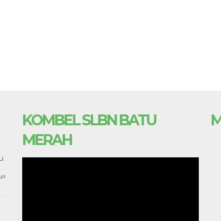
KOMBEL SLBN BATU
M
MERAH
u
un