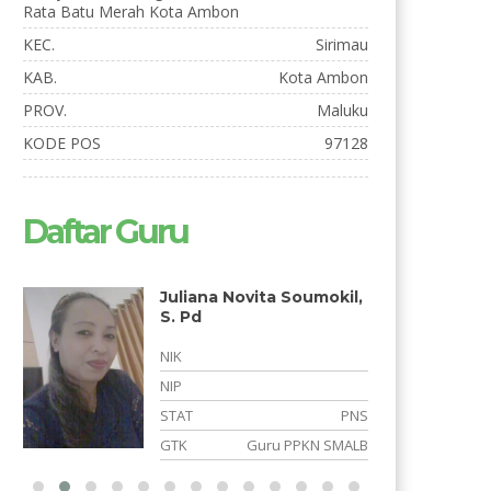
Rata Batu Merah Kota Ambon
KEC.
Sirimau
KAB.
Kota Ambon
PROV.
Maluku
KODE POS
97128
Daftar Guru
vita Soumokil,
Widya Nasrul, S.Si
NIK
NIP
STAT
PNS
PNS
GTK
GURU SMPLB
Guru PPKN SMALB