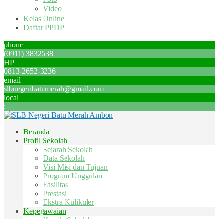
Video
Kelas Online
Daftar PPDP
phone
(0911) 3832538
HP
0813-2652-3236
email
slbnegeribatumerah@gmail.com
local
:
Beranda
Profil Sekolah
Sejarah Sekolah
Data Sekolah
Visi Misi dan Tujuan
Program Unggulan
Fasilitas
Prestasi
Ekstra Kulikuler
Kepegawaian