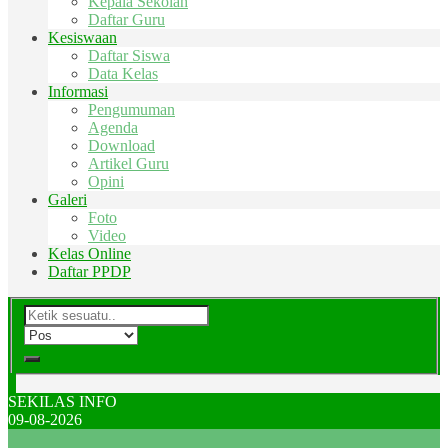
Kepala Sekolah
Daftar Guru
Kesiswaan
Daftar Siswa
Data Kelas
Informasi
Pengumuman
Agenda
Download
Artikel Guru
Opini
Galeri
Foto
Video
Kelas Online
Daftar PPDP
SEKILAS INFO
09-08-2026