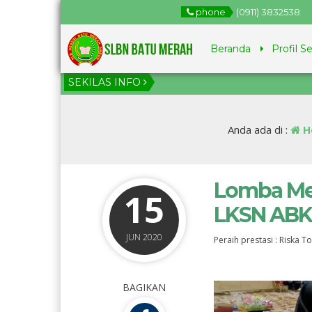
phone
(0911) 3832538
Beranda
Profil S
SEKILAS INFO
1
Ju
Anda ada di :
H
Lomba Me
15
LKSN ABK
JUN 2020
Peraih prestasi : Riska T
BAGIKAN