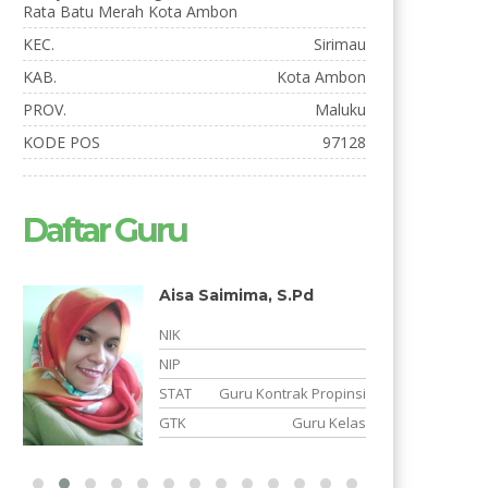
Rata Batu Merah Kota Ambon
KEC.
Sirimau
KAB.
Kota Ambon
PROV.
Maluku
KODE POS
97128
Daftar Guru
Aisa Saimima, S.Pd
Fajri Hawa Isnia
S.Pd
NIK
NIK
NIP
NIP
STAT
Guru Kontrak Propinsi
STAT
GTK
Guru Kelas
GTK