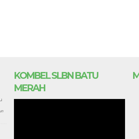
KOMBEL SLBN BATU
M
MERAH
u
un