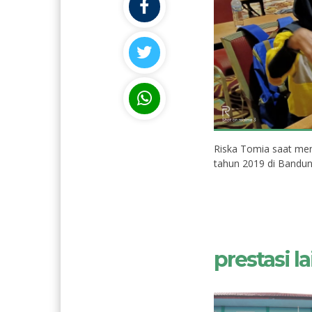
Riska Tomia saat me
tahun 2019 di Bandun
atuseya,
Siti Aturiah, S.Pd
NIK
NIP
STAT
PNS
prestasi lai
PNS
GTK
GURU SDLB
GURU SDLB