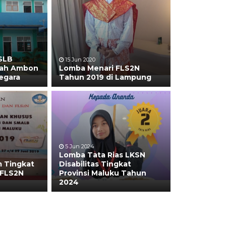
SLB
15 Jun 2020
rah Ambon
Lomba Menari FLS2N
egara
Tahun 2019 di Lampung
5 Jun 2024
Lomba Tata Rias LKSN
 Tingkat
Disabilitas Tingkat
 FLS2N
Provinsi Maluku Tahun
2024