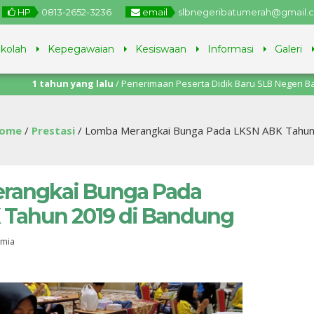
HP
0813-2652-3236
email
slbnegeribatumerah@gmail
ekolah
Kepegawaian
Kesiswaan
Informasi
Galeri
 tahun yang lalu
/ Penerimaan Peserta Didik Baru SLB Negeri Batu Merah
ni – 11 Juli 2025.
ome
/
Prestasi
/
Lomba Merangkai Bunga Pada LKSN ABK Tahun
rangkai Bunga Pada
 Tahun 2019 di Bandung
omia