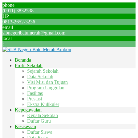
phone
(0911) 3832538
HP
0813-2652-3236
email
slbnegeribatumerah@gmail.com
local
:
Beranda
Profil Sekolah
Sejarah Sekolah
Data Sekolah
Visi Misi dan Tujuan
Program Unggulan
Fasilitas
Prestasi
Ekstra Kulikuler
Kepegawaian
Kepala Sekolah
Daftar Guru
Kesiswaan
Daftar Siswa
Data Kelas