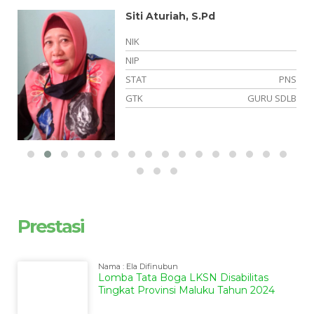
Siti Aturiah, S.Pd
NIK
NIP
NS
STAT
PNS
gi
GTK
GURU SDLB
Prestasi
Nama : Ela Difinubun
Lomba Tata Boga LKSN Disabilitas
Tingkat Provinsi Maluku Tahun 2024