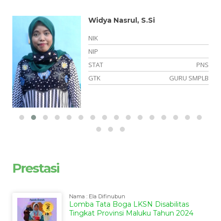
Widya Nasrul, S.Si
NIK
NIP
NS
STAT
PNS
LB
GTK
GURU SMPLB
Prestasi
Nama : Ela Difinubun
Lomba Tata Boga LKSN Disabilitas
Tingkat Provinsi Maluku Tahun 2024