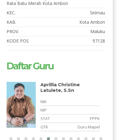
Rata Batu Merah Kota Ambon
KEC.
Sirimau
KAB.
Kota Ambon
PROV.
Maluku
KODE POS
97128
Daftar Guru
Emy Nengsi Matuseya,
S.Pd
NIK
NIP
K
STAT
PNS
l
GTK
GURU SDLB