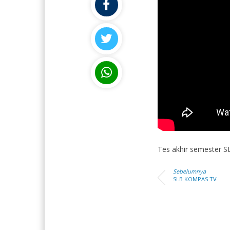
Baldaria Sabban, S.Si
Irma La 
Tes akhir semester S
NIK
NIK
NIP
NIP
Sebelumnya
SLB KOMPAS TV
STAT
PNS
STAT
G
GTK
Guru Matematika
GTK