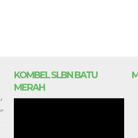
KOMBEL SLBN BATU
M
MERAH
u
un