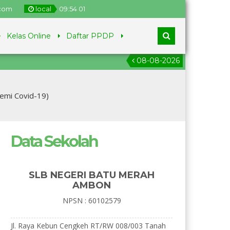
.com
local
09
:
54
01
Kelas Online
Daftar PPDP
08-08-2026
emi Covid-19)
Data Sekolah
SLB NEGERI BATU MERAH
AMBON
NPSN : 60102579
Jl. Raya Kebun Cengkeh RT/RW 008/003 Tanah