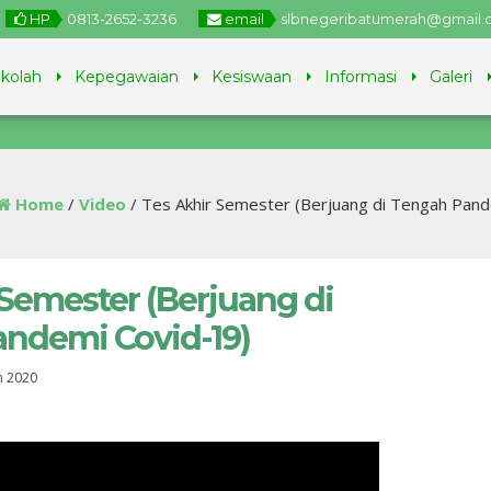
HP
0813-2652-3236
email
slbnegeribatumerah@gmail
ekolah
Kepegawaian
Kesiswaan
Informasi
Galeri
Home
/
Video
/
Tes Akhir Semester (Berjuang di Tengah Pand
 Semester (Berjuang di
ndemi Covid-19)
n 2020