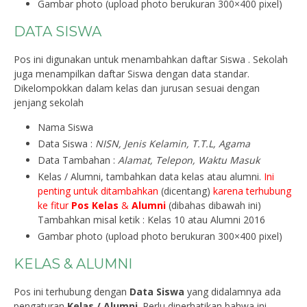
Gambar photo (upload photo berukuran 300×400 pixel)
DATA SISWA
Pos ini digunakan untuk menambahkan daftar Siswa . Sekolah
juga menampilkan daftar Siswa dengan data standar.
Dikelompokkan dalam kelas dan jurusan sesuai dengan
jenjang sekolah
Nama Siswa
Data Siswa :
NISN, Jenis Kelamin, T.T.L, Agama
Data Tambahan :
Alamat, Telepon, Waktu Masuk
Kelas / Alumni, tambahkan data kelas atau alumni.
Ini
penting untuk ditambahkan
(dicentang)
karena terhubung
ke fitur
Pos Kelas
&
Alumni
(dibahas dibawah ini)
Tambahkan misal ketik : Kelas 10 atau Alumni 2016
Gambar photo (upload photo berukuran 300×400 pixel)
KELAS & ALUMNI
Pos ini terhubung dengan
Data Siswa
yang didalamnya ada
pengaturan
Kelas / Alumni
. Perlu diperhatikan bahwa ini