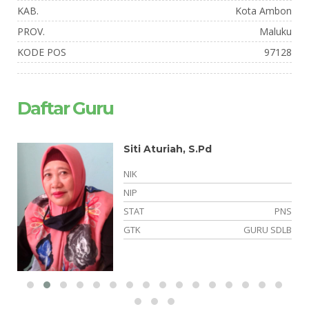
KAB.
Kota Ambon
PROV.
Maluku
KODE POS
97128
Daftar Guru
Siti Aturiah, S.Pd
NIK
NIP
si
STAT
PNS
el
GTK
GURU SDLB