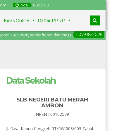
com
local
03
:
55
08
Kelas Online
Daftar PPDP
07-08-2026
-2026, pendaftaran dari tanggal 2
Data Sekolah
SLB NEGERI BATU MERAH
AMBON
NPSN : 60102579
Jl. Raya Kebun Cengkeh RT/RW 008/003 Tanah