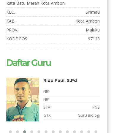
Rata Batu Merah Kota Ambon
KEC.
Sirimau
KAB.
Kota Ambon
PROV.
Maluku
KODE POS
97128
Daftar Guru
Rido Paul, S.Pd
NIK
NIP
STAT
PNS
S
GTK
Guru Biologi
s