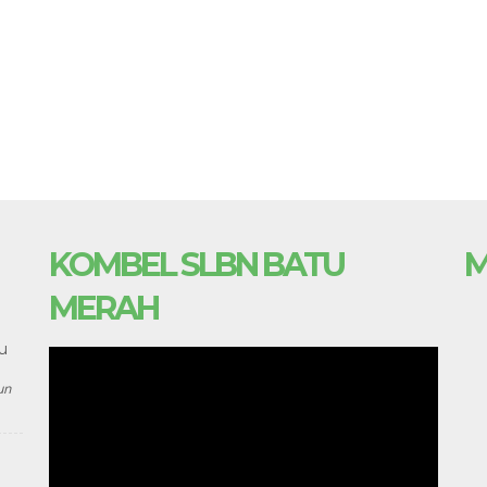
KOMBEL SLBN BATU
M
MERAH
u
un