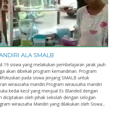
NDIRI ALA SMALB
-19 siswa yang melakukan pembelajaran jarak jauh
juga akan dibekali program kemandirian. Program
 difokuskan pada siswa jenjang SMALB untuk
ran wirausaha mandiri.Program wirausaha mandiri
komalamo, S.Pd
Fajri Hawa Isniani Sia,
S.Pd
ka kedai kecil yang menjual Es Blanded dengan
diciptakan oleh pihak sekolah dengan selogan
NIK
gram wirausaha Mandiri yang dilakukan oleh Siswa...
NIP
PNS
STAT
PN
GURU SMPLB/SMLB
GTK
Guru Kela