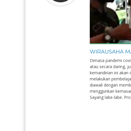
WIRAUSAHA MA
Dimasa pandemi covid
atau secara daring, 
kemandirian ini akan
melakukan pembelaja
Safri Alie
Irma Du
diawali dengan membu
NIK
NIK
menggunkan kemasan 
Sayang labe-labe. Pro
NIP
NIP
STAT
PNS
STAT
GTK
Tenaga Kependidikan/TU
GTK