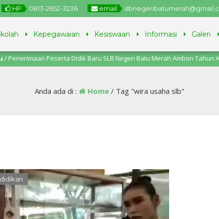
HP
0813-2652-3236
email
slbnegeribatumerah@gmail.
ekolah
Kepegawaian
Kesiswaan
Informasi
Galeri
imaan Peserta Didik Baru SLB Negeri Batu Merah Ambon Tahun Ajaran 2025
Anda ada di :
Home
/
Tag "wira usaha slb"
didikan