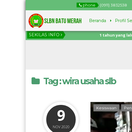
phone
(0911) 3832538
Beranda
Profil S
SEKILAS INFO
1 tahun yang lalu
/ Pener
Juni – 11 Juli 2025.
Tag : wira usaha slb
9
Kesiswaan
Pen
NOV 2020