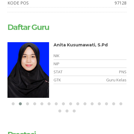
KODE POS
97128
Daftar Guru
d
Anita Kusumawati, S.Pd
NIK
NIP
NS
STAT
PNS
LB
GTK
Guru Kelas