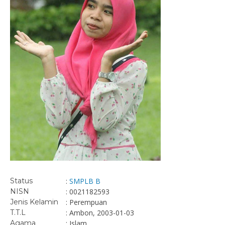
Status
:
SMPLB B
NISN
: 0021182593
Jenis Kelamin
: Perempuan
T.T.L
: Ambon, 2003-01-03
Agama
: Islam