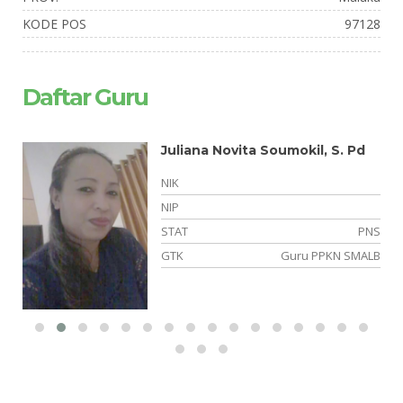
KODE POS
97128
Daftar Guru
Juliana Novita Soumokil, S. Pd
NIK
NIP
si
STAT
PNS
el
GTK
Guru PPKN SMALB