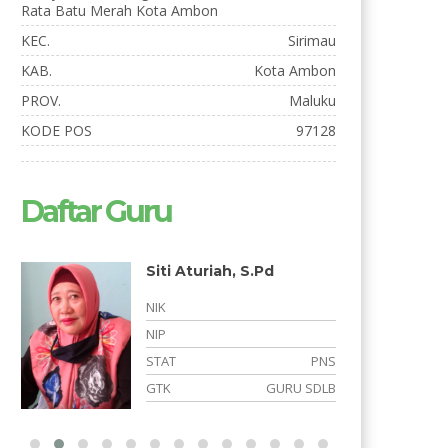
Rata Batu Merah Kota Ambon
KEC.
Sirimau
KAB.
Kota Ambon
PROV.
Maluku
KODE POS
97128
Daftar Guru
Siti Aturiah, S.Pd
Aprillia 
Latulete
NIK
NIK
NIP
NIP
STAT
PNS
STAT
GTK
GURU SDLB
GTK