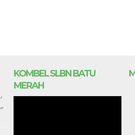
KOMBEL SLBN BATU
M
MERAH
u
un