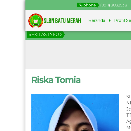
phone
(0911) 3832538
Beranda
Profil S
SEKILAS INFO
1
J
Riska Tomia
St
N
Je
T.
A
Mu