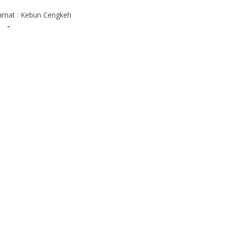
amat : Kebun Cengkeh
-
d
Emy Nengsi Matuseya,
S.Pd
NIK
NIP
pinsi
STAT
PNS
SDLB
GTK
GURU SDLB