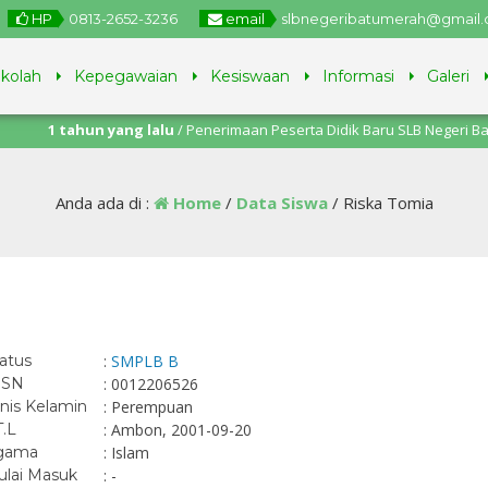
HP
0813-2652-3236
email
slbnegeribatumerah@gmail
ekolah
Kepegawaian
Kesiswaan
Informasi
Galeri
 tahun yang lalu
/ Penerimaan Peserta Didik Baru SLB Negeri Batu Merah
uni – 11 Juli 2025.
Anda ada di :
Home
/
Data Siswa
/
Riska Tomia
atus
:
SMPLB B
ISN
: 0012206526
nis Kelamin
: Perempuan
T.L
: Ambon, 2001-09-20
gama
: Islam
lai Masuk
: -