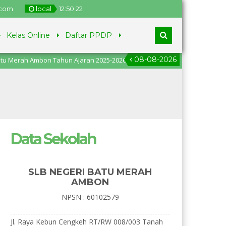
.com
local
12
:
50
23
Kelas Online
Daftar PPDP
08-08-2026
 Ambon Tahun Ajaran 2025-2026, pendaftaran dari tanggal 2
Data Sekolah
SLB NEGERI BATU MERAH
AMBON
NPSN : 60102579
Jl. Raya Kebun Cengkeh RT/RW 008/003 Tanah