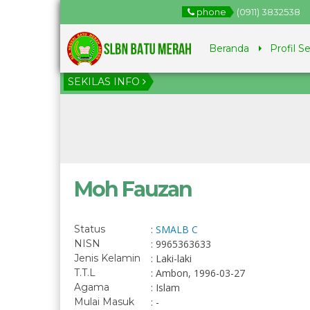
phone
(0911) 3832538
Beranda
Profil S
SEKILAS INFO
Moh Fauzan
Status
:
SMALB C
NISN
: 9965363633
Jenis Kelamin
: Laki-laki
T.T.L
: Ambon, 1996-03-27
Agama
: Islam
Mulai Masuk
: -