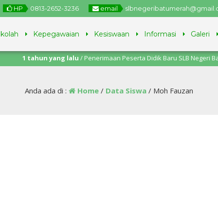
HP
0813-2652-3236
email
slbnegeribatumerah@gmail
ekolah
Kepegawaian
Kesiswaan
Informasi
Galeri
1 tahun yang lalu
/ Penerimaan Peserta Didik Baru SLB Negeri Batu Me
Juni – 11 Juli 2025.
Anda ada di :
Home
/
Data Siswa
/
Moh Fauzan