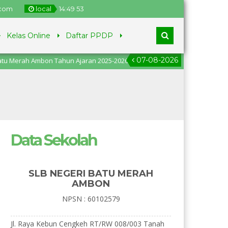
.com
local
14
:
49
54
Kelas Online
Daftar PPDP
07-08-2026
rah Ambon Tahun Ajaran 2025-2026, pendaftaran dari tanggal 2
Data Sekolah
SLB NEGERI BATU MERAH
AMBON
NPSN : 60102579
Jl. Raya Kebun Cengkeh RT/RW 008/003 Tanah