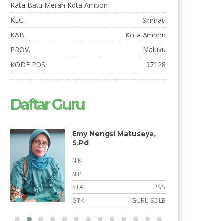
Rata Batu Merah Kota Ambon
KEC.
Sirimau
KAB.
Kota Ambon
PROV.
Maluku
KODE POS
97128
Daftar Guru
Emy Nengsi Matuseya,
S.Pd
NIK
NIP
S
STAT
PNS
B
GTK
GURU SDLB