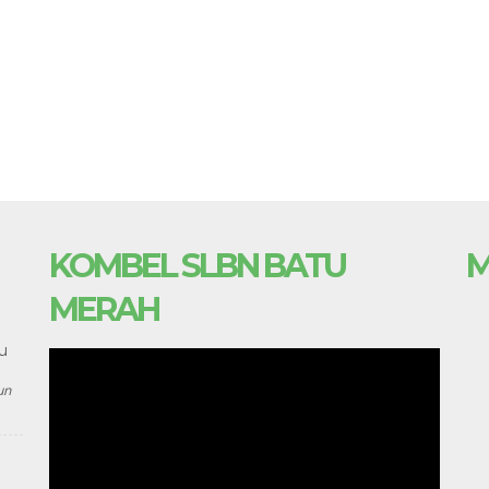
KOMBEL SLBN BATU
M
MERAH
u
un