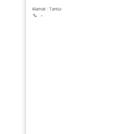
Alamat : Tantui
-
Aprillia Christine Latulete,
Rahmawati
S.Sn
NIK
NIK
NIP
NIP
STAT
G
STAT
PPPK
GTK
GTK
Guru Mapel