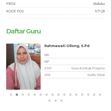
PROV.
Maluku
KODE POS
97128
Daftar Guru
Rahmawati Ollong, S.Pd
NIK
NIP
si
STAT
Guru Kontrak Propinsi
el
GTK
GURU SDLB