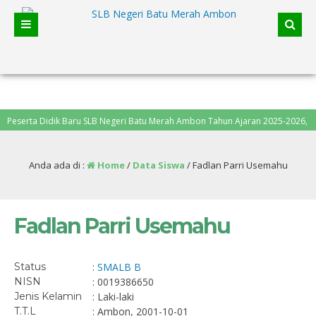
serta Didik Baru SLB Negeri Batu Merah Ambon Tahun Ajaran 2025-2026, penda
Anda ada di :
Home
/
Data Siswa
/
Fadlan Parri Usemahu
Fadlan Parri Usemahu
Status
:
SMALB B
NISN
: 0019386650
Jenis Kelamin
: Laki-laki
T.T.L
: Ambon, 2001-10-01