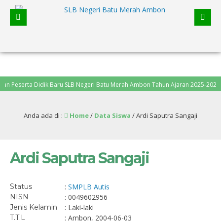
eserta Didik Baru SLB Negeri Batu Merah Ambon Tahun Ajaran 2025-2026, pendaf
Anda ada di :
Home
/
Data Siswa
/
Ardi Saputra Sangaji
Ardi Saputra Sangaji
Status
:
SMPLB Autis
NISN
: 0049602956
Jenis Kelamin
: Laki-laki
T.T.L
: Ambon, 2004-06-03