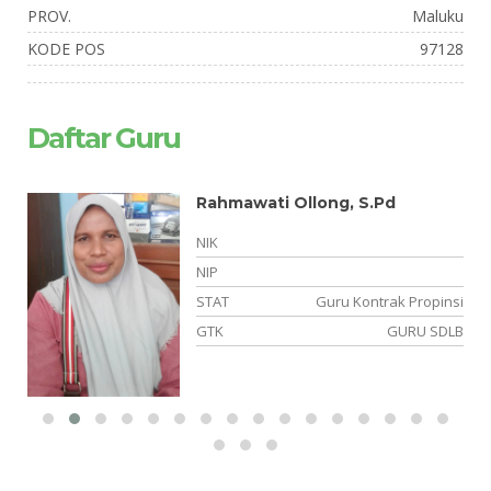
PROV.
Maluku
KODE POS
97128
Daftar Guru
n
Rahmawati Ollong, S.Pd
NIK
NIP
PK
STAT
Guru Kontrak Propinsi
el
GTK
GURU SDLB