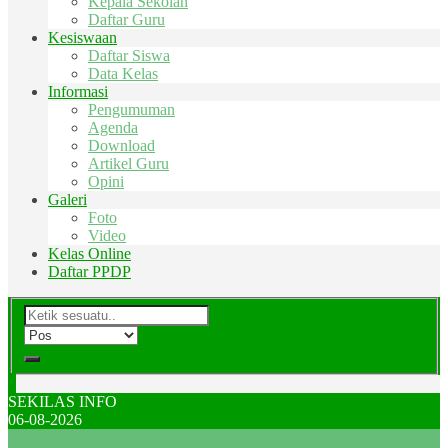
Kepala Sekolah
Daftar Guru
Kesiswaan
Daftar Siswa
Data Kelas
Informasi
Pengumuman
Agenda
Download
Artikel Guru
Opini
Galeri
Foto
Video
Kelas Online
Daftar PPDP
SEKILAS INFO
06-08-2026