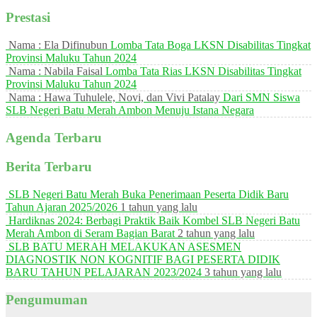
Prestasi
Nama : Ela Difinubun
Lomba Tata Boga LKSN Disabilitas Tingkat
Provinsi Maluku Tahun 2024
Nama : Nabila Faisal
Lomba Tata Rias LKSN Disabilitas Tingkat
Provinsi Maluku Tahun 2024
Nama : Hawa Tuhulele, Novi, dan Vivi Patalay
Dari SMN Siswa
SLB Negeri Batu Merah Ambon Menuju Istana Negara
Agenda Terbaru
Berita Terbaru
SLB Negeri Batu Merah Buka Penerimaan Peserta Didik Baru
Tahun Ajaran 2025/2026
1 tahun yang lalu
Hardiknas 2024: Berbagi Praktik Baik Kombel SLB Negeri Batu
Merah Ambon di Seram Bagian Barat
2 tahun yang lalu
SLB BATU MERAH MELAKUKAN ASESMEN
DIAGNOSTIK NON KOGNITIF BAGI PESERTA DIDIK
BARU TAHUN PELAJARAN 2023/2024
3 tahun yang lalu
Pengumuman