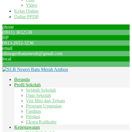
Video
Kelas Online
Daftar PPDP
phone
(0911) 3832538
HP
0813-2652-3236
email
slbnegeribatumerah@gmail.com
local
:
Beranda
Profil Sekolah
Sejarah Sekolah
Data Sekolah
Visi Misi dan Tujuan
Program Unggulan
Fasilitas
Prestasi
Ekstra Kulikuler
Kepegawaian