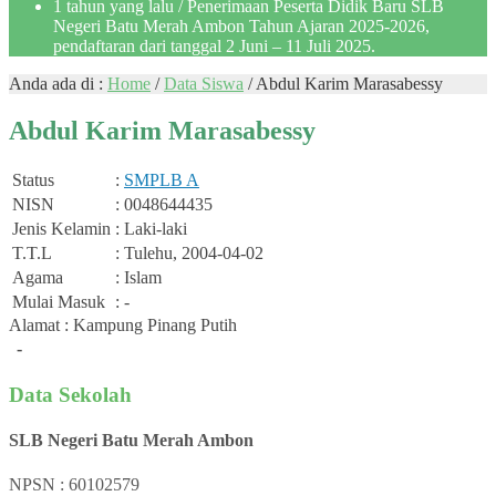
1 tahun yang lalu
/ Penerimaan Peserta Didik Baru SLB
Negeri Batu Merah Ambon Tahun Ajaran 2025-2026,
pendaftaran dari tanggal 2 Juni – 11 Juli 2025.
Anda ada di :
Home
/
Data Siswa
/
Abdul Karim Marasabessy
Abdul Karim Marasabessy
Status
:
SMPLB A
NISN
: 0048644435
Jenis Kelamin
: Laki-laki
T.T.L
: Tulehu, 2004-04-02
Agama
: Islam
Mulai Masuk
: -
Alamat : Kampung Pinang Putih
-
Data Sekolah
SLB Negeri Batu Merah Ambon
NPSN : 60102579