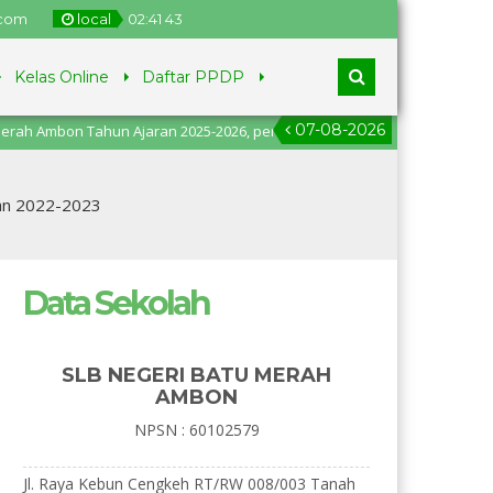
.com
local
02
:
41
44
Kelas Online
Daftar PPDP
07-08-2026
on Tahun Ajaran 2025-2026, pendaftaran dari tanggal 2
ran 2022-2023
Data Sekolah
SLB NEGERI BATU MERAH
AMBON
NPSN : 60102579
Jl. Raya Kebun Cengkeh RT/RW 008/003 Tanah