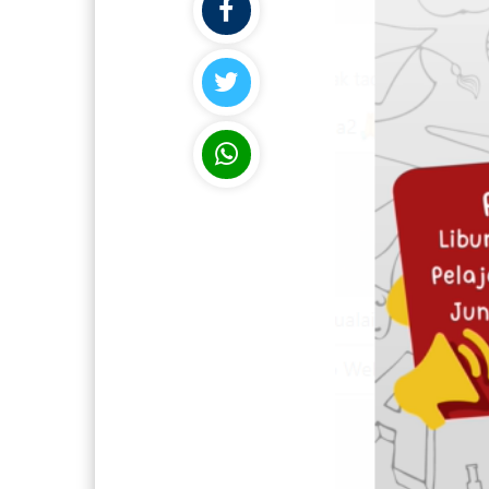
Rahmawati Ollong, S.Pd
Siti Atur
NIK
NIK
NIP
NIP
STAT
Guru Kontrak Propinsi
STAT
GTK
GURU SDLB
GTK