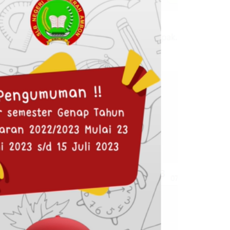
iah, S.Pd
Aprillia Christine
Latulete, S.Sn
NIK
NIP
PNS
STAT
PPP
GURU SDLB
GTK
Guru Mape