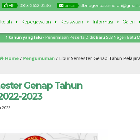
HP
0813-2652-3236
email
slbnegeribatumerah@gmail
ekolah
Kepegawaian
Kesiswaan
Informasi
Galeri
un yang lalu
/ Penerimaan Peserta Didik Baru SLB Negeri Batu Merah Amb
11 Juli 2025.
Home
/
Pengumuman
/
Libur Semester Genap Tahun Pelaja
ester Genap Tahun
 2022-2023
n 2023