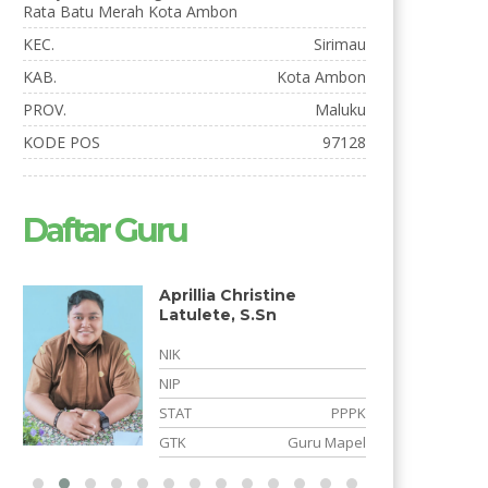
Rata Batu Merah Kota Ambon
KEC.
Sirimau
KAB.
Kota Ambon
PROV.
Maluku
KODE POS
97128
Daftar Guru
Safri Alie
NIK
NIP
STAT
PNS
K
GTK
Tenaga Kependidikan/TU
l