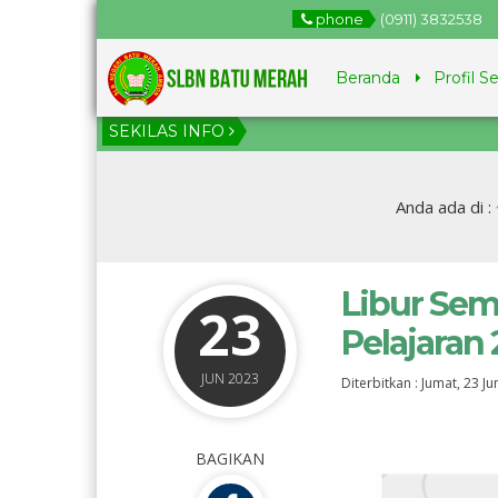
phone
(0911) 3832538
Beranda
Profil S
SEKILAS INFO
1 tah
Juni – 
Anda ada di :
Libur Sem
23
Pelajaran
JUN 2023
Diterbitkan :
Jumat, 23 Ju
BAGIKAN