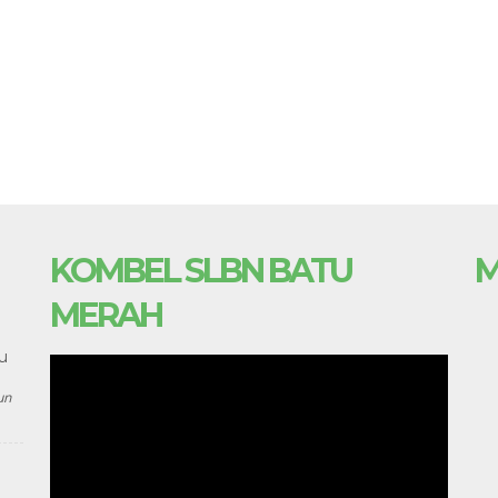
KOMBEL SLBN BATU
M
MERAH
u
un