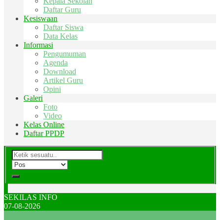
Kepala Sekolah
Daftar Guru
Kesiswaan
Daftar Siswa
Data Kelas
Informasi
Pengumuman
Agenda
Download
Artikel Guru
Opini
Galeri
Foto
Video
Kelas Online
Daftar PPDP
SEKILAS INFO
07-08-2026