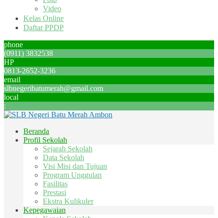
Video
Kelas Online
Daftar PPDP
phone
(0911) 3832538
HP
0813-2652-3236
email
slbnegeribatumerah@gmail.com
local
:
Beranda
Profil Sekolah
Sejarah Sekolah
Data Sekolah
Visi Misi dan Tujuan
Program Unggulan
Fasilitas
Prestasi
Ekstra Kulikuler
Kepegawaian