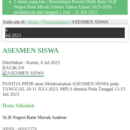
1 tahun yang lalu
/ Penerimaan Peserta Didik Baru SLB
Negeri Batu Merah Ambon Tahun Ajaran 2025-2026,
pendaftaran dari tanggal 2 Juni – 11 Juli 2025.
Anda ada di :
Home
/
Pengumuman
/
ASESMEN SISWA
6
Jul 2023
ASESMEN SISWA
Diterbitkan :
Kamis, 6 Jul 2023
BAGIKAN
PANITIA PPDB akan Melaksanakan ASESMEN SISWA pada
TANGGAL 10-11 JULI 2023, MPLS dimulai Pada Tanggal 13-15
Juli 2023
Data Sekolah
SLB Negeri Batu Merah Ambon
NPSN : 60102579