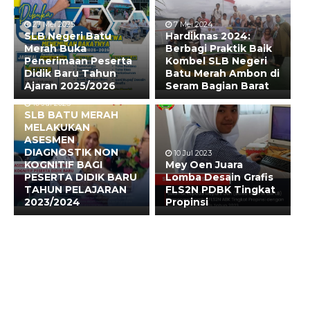
27 Mei 2025
7 Mei 2024
SLB Negeri Batu
Hardiknas 2024:
Merah Buka
Berbagi Praktik Baik
Penerimaan Peserta
Kombel SLB Negeri
Didik Baru Tahun
Batu Merah Ambon di
Ajaran 2025/2026
Seram Bagian Barat
10 Jul 2023
SLB BATU MERAH
MELAKUKAN
ASESMEN
DIAGNOSTIK NON
10 Jul 2023
KOGNITIF BAGI
Mey Oen Juara
PESERTA DIDIK BARU
Lomba Desain Grafis
TAHUN PELAJARAN
FLS2N PDBK Tingkat
2023/2024
Propinsi