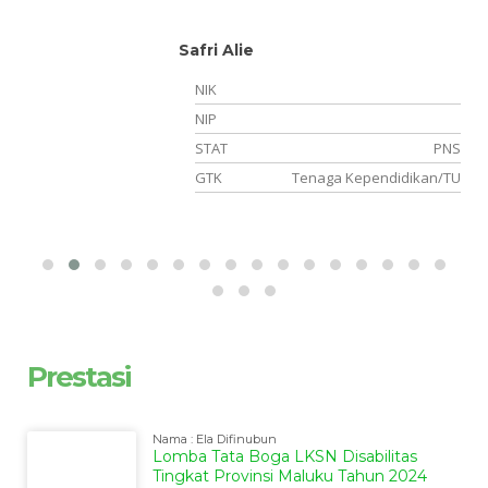
Safri Alie
NIK
NIP
NS
STAT
PNS
gi
GTK
Tenaga Kependidikan/TU
Prestasi
Nama : Ela Difinubun
Lomba Tata Boga LKSN Disabilitas
Tingkat Provinsi Maluku Tahun 2024