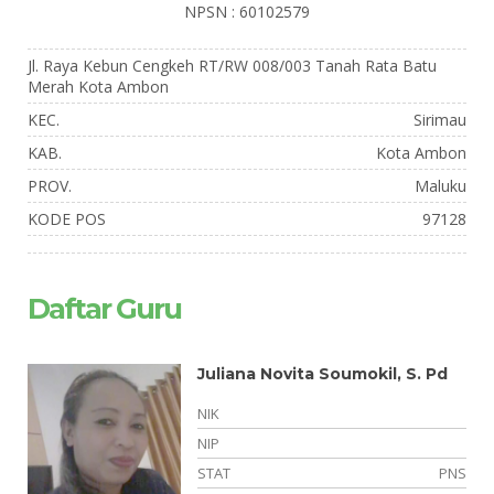
NPSN : 60102579
Jl. Raya Kebun Cengkeh RT/RW 008/003 Tanah Rata Batu
Merah Kota Ambon
KEC.
Sirimau
KAB.
Kota Ambon
PROV.
Maluku
KODE POS
97128
Daftar Guru
Juliana Novita Soumokil, S. Pd
NIK
NIP
NS
STAT
PNS