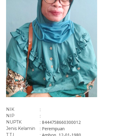
NIK
:
NIP
:
NUPTK
: 8444758660300012
Jenis Kelamin
: Perempuan
T.T.L
: Ambon, 12-01-1980