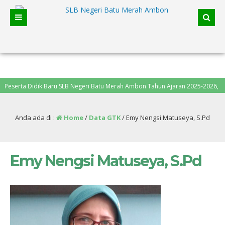
rta Didik Baru SLB Negeri Batu Merah Ambon Tahun Ajaran 2025-2026, pendaft
Anda ada di :
Home
/
Data GTK
/
Emy Nengsi Matuseya, S.Pd
Emy Nengsi Matuseya, S.Pd