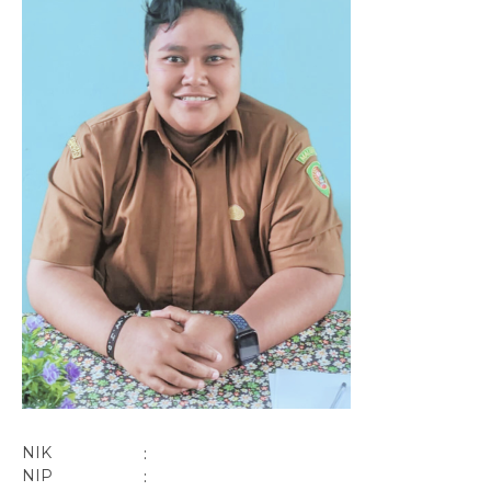
NIK
:
NIP
: