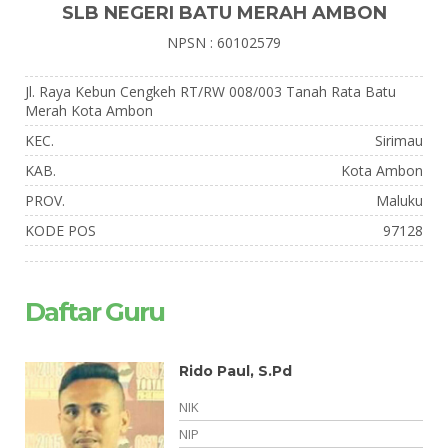
SLB NEGERI BATU MERAH AMBON
NPSN : 60102579
Jl. Raya Kebun Cengkeh RT/RW 008/003 Tanah Rata Batu
Merah Kota Ambon
KEC.
Sirimau
KAB.
Kota Ambon
PROV.
Maluku
KODE POS
97128
Daftar Guru
n
Rido Paul, S.Pd
NIK
NIP