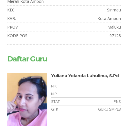
Merah Kota Ambon
KEC.
Sirimau
KAB.
Kota Ambon
PROV.
Maluku
KODE POS
97128
Daftar Guru
Yuliana Yolanda Luhulima, S.Pd
NIK
NIP
NS
STAT
PNS
LB
GTK
GURU SMPLB