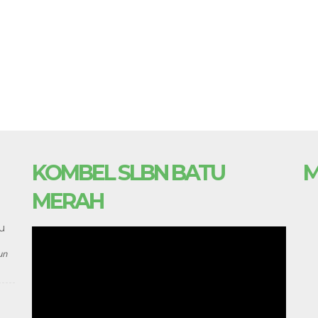
KOMBEL SLBN BATU
M
MERAH
u
un