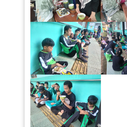
Fitra Aswadi, S.Pd
Aprillia Ch
S.Sn
NIK
NIK
NIP
NIP
STAT
PNS
STAT
GTK
Guru Kelas
GTK