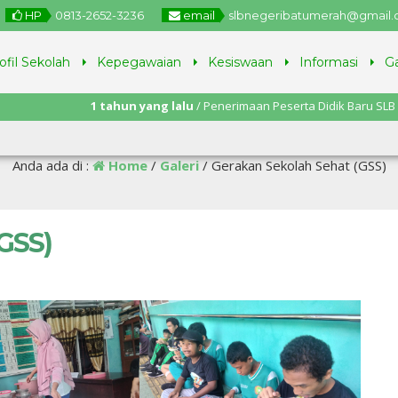
HP
0813-2652-3236
email
slbnegeribatumerah@gmail
ofil Sekolah
Kepegawaian
Kesiswaan
Informasi
Ga
1 tahun yang lalu
/ Penerimaan Peserta Didik Baru SLB Negeri B
Juni – 11 Juli 2025.
Anda ada di :
Home
/
Galeri
/
Gerakan Sekolah Sehat (GSS)
GSS)