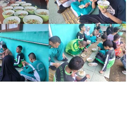
ristine Latulete,
Rahmawati Ollong, S.Pd
NIK
NIP
STAT
Guru Kontrak Propins
PPPK
GTK
GURU SDL
Guru Mapel