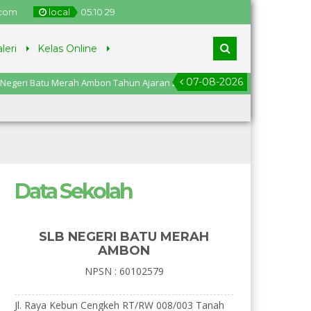
.com
local
05
:
10
29
leri
Kelas Online
07-08-2026
atu Merah Ambon Tahun Ajaran 2025-2026, pendaftaran dari tanggal 2
Data Sekolah
SLB NEGERI BATU MERAH
AMBON
NPSN : 60102579
Jl. Raya Kebun Cengkeh RT/RW 008/003 Tanah