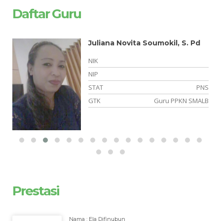
Daftar Guru
Juliana Novita Soumokil, S. Pd
NIK
NIP
NS
STAT
PNS
LB
GTK
Guru PPKN SMALB
Prestasi
Nama : Ela Difinubun