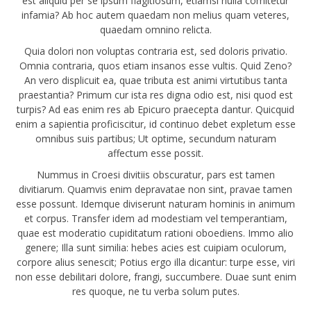
est aliquid per se ipsum flagitiosum, etiamsi nulla comitetur
infamia? Ab hoc autem quaedam non melius quam veteres,
quaedam omnino relicta.
Quia dolori non voluptas contraria est, sed doloris privatio.
Omnia contraria, quos etiam insanos esse vultis. Quid Zeno?
An vero displicuit ea, quae tributa est animi virtutibus tanta
praestantia? Primum cur ista res digna odio est, nisi quod est
turpis? Ad eas enim res ab Epicuro praecepta dantur. Quicquid
enim a sapientia proficiscitur, id continuo debet expletum esse
omnibus suis partibus; Ut optime, secundum naturam
affectum esse possit.
Nummus in Croesi divitiis obscuratur, pars est tamen
divitiarum. Quamvis enim depravatae non sint, pravae tamen
esse possunt. Idemque diviserunt naturam hominis in animum
et corpus. Transfer idem ad modestiam vel temperantiam,
quae est moderatio cupiditatum rationi oboediens. Immo alio
genere; Illa sunt similia: hebes acies est cuipiam oculorum,
corpore alius senescit; Potius ergo illa dicantur: turpe esse, viri
non esse debilitari dolore, frangi, succumbere. Duae sunt enim
res quoque, ne tu verba solum putes.