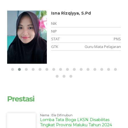
Isna Rizqiyya, S.Pd
NIK
NIP
si
STAT
PNS
el
GTK
Guru Mata Pelajaran
Prestasi
Nama : Ela Difinubun
Lomba Tata Boga LKSN Disabilitas
Tingkat Provinsi Maluku Tahun 2024