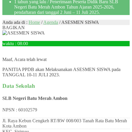
1 tahun yang lalu
/ Penerimaan Peserta Didik Baru SLB
Negeri Batu Merah Ambon Tahun Ajaran 2025-2026,
pendaftaran dari tanggal 2 Juni – 11 Juli 2025.
Anda ada di :
Home
/
Agenda
/
ASESMEN SISWA
BAGIKAN
10
Juli
waktu : 08:00
AGENDA : ASESMEN SISWA
LOKASI : SLBN Batu Merah Ambon
Maaf, Acara telah lewat
PANITIA PPDB akan Melaksanakan ASESMEN SISWA pada
TANGGAL 10-11 JULI 2023.
Data Sekolah
SLB Negeri Batu Merah Ambon
NPSN : 60102579
Jl. Raya Kebun Cengkeh RT/RW 008/003 Tanah Rata Batu Merah
Kota Ambon
KEC.
Sirimau