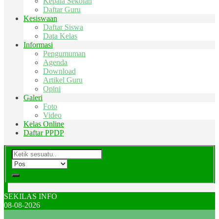
Kepala Sekolah
Daftar Guru
Kesiswaan
Daftar Siswa
Data Kelas
Informasi
Pengumuman
Agenda
Download
Artikel Guru
Opini
Galeri
Foto
Video
Kelas Online
Daftar PPDP
SEKILAS INFO
08-08-2026