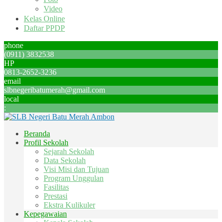
Video
Kelas Online
Daftar PPDP
phone
(0911) 3832538
HP
0813-2652-3236
email
slbnegeribatumerah@gmail.com
local
:
Beranda
Profil Sekolah
Sejarah Sekolah
Data Sekolah
Visi Misi dan Tujuan
Program Unggulan
Fasilitas
Prestasi
Ekstra Kulikuler
Kepegawaian